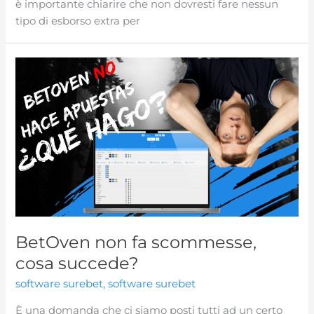
è importante chiarire che non dovresti fare nessun
tipo di esborso extra per
BetOven non fa scommesse,
cosa succede?
software surebet
,
software surebet
È una domanda che ci siamo posti tutti ad un certo