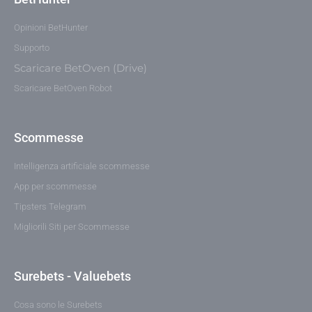
Opinioni BetHunter
Supporto
Scaricare BetOven (Drive)
Scaricare BetOven Robot
Scommesse
Intelligenza artificiale scommesse
App per scommesse
Tipsters Telegram
Migliorili Siti per Scommesse
Surebets - Valuebets
Cosa sono le Surebets