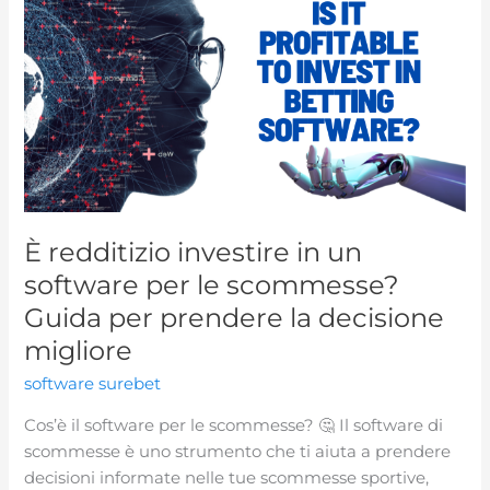
È redditizio investire in un
software per le scommesse?
Guida per prendere la decisione
migliore
software surebet
Cos’è il software per le scommesse? 🤔 Il software di
scommesse è uno strumento che ti aiuta a prendere
decisioni informate nelle tue scommesse sportive,