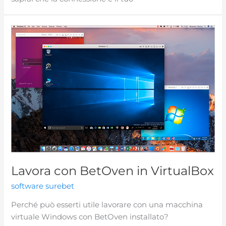
Lavora con BetOven in VirtualBox
software surebet
Perché può esserti utile lavorare con una macchina
virtuale Windows con BetOven installato?