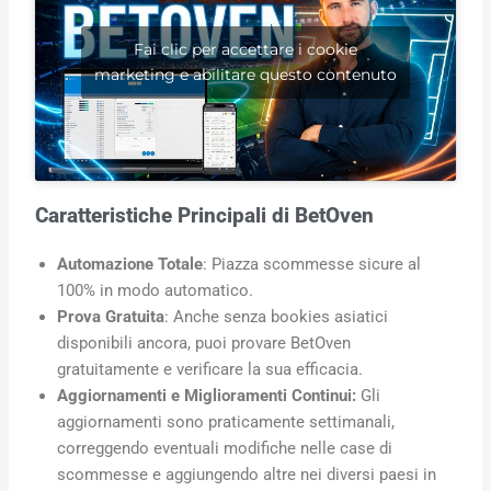
Fai clic per accettare i cookie
marketing e abilitare questo contenuto
Caratteristiche Principali di BetOven
Automazione Totale
: Piazza scommesse sicure al
100% in modo automatico.
Prova Gratuita
: Anche senza bookies asiatici
disponibili ancora, puoi provare BetOven
gratuitamente e verificare la sua efficacia.
Aggiornamenti e Miglioramenti Continui:
Gli
aggiornamenti sono praticamente settimanali,
correggendo eventuali modifiche nelle case di
scommesse e aggiungendo altre nei diversi paesi in