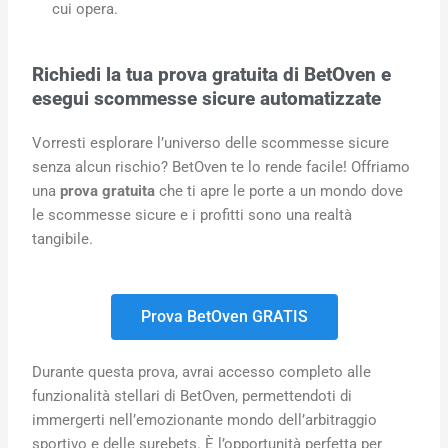
cui opera.
Richiedi la tua prova gratuita di BetOven e
esegui scommesse sicure automatizzate
Vorresti esplorare l’universo delle scommesse sicure
senza alcun rischio? BetOven te lo rende facile! Offriamo
una
prova gratuita
che ti apre le porte a un mondo dove
le scommesse sicure e i profitti sono una realtà
tangibile.
Prova BetOven GRATIS
Durante questa prova, avrai accesso completo alle
funzionalità stellari di BetOven, permettendoti di
immergerti nell’emozionante mondo dell’arbitraggio
sportivo e delle surebets. È l’opportunità perfetta per