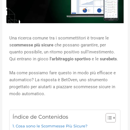
Una ricerca comune tra i scommettitori è trovare le
s
commesse più sicure
che possano garantire, per
quanto possibile, un ritorno positivo sull’investimento.
Qui entrano in gioco
l’arbitraggio sportivo
e le
surebets
.
Ma come possiamo fare questo in modo più efficace e
automatico? La risposta è BetOven, uno strumento
progettato per aiutarti a piazzare scommesse sicure in
modo automatico.
Índice de Contenidos
Cosa sono le Scommesse Più Sicure?