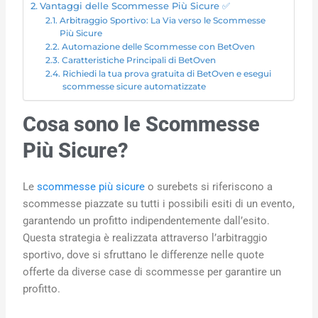
Vantaggi delle Scommesse Più Sicure ✅
Arbitraggio Sportivo: La Via verso le Scommesse
Più Sicure
Automazione delle Scommesse con BetOven
Caratteristiche Principali di BetOven
Richiedi la tua prova gratuita di BetOven e esegui
scommesse sicure automatizzate
Cosa sono le Scommesse
Più Sicure?
Le
scommesse più sicure
o surebets si riferiscono a
scommesse piazzate su tutti i possibili esiti di un evento,
garantendo un profitto indipendentemente dall’esito.
Questa strategia è realizzata attraverso l’arbitraggio
sportivo, dove si sfruttano le differenze nelle quote
offerte da diverse case di scommesse per garantire un
profitto.