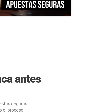
nca antes
uestas seguras
o el proceso,