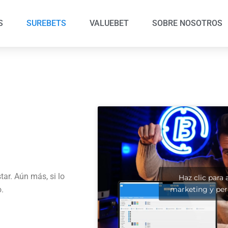
S
SUREBETS
VALUEBET
SOBRE NOSOTROS
ar. Aún más, si lo
Haz clic para
marketing y per
.