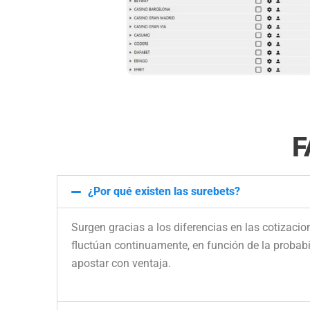
F
¿Por qué existen las surebets?
Surgen gracias a los diferencias en las cotizacio
fluctúan continuamente, en función de la probabil
apostar con ventaja.