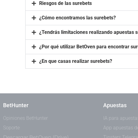
Riesgos de las surebets
¿Cómo encontramos las surebets?
¿Tendrás limitaciones realizando apuestas 
¿Por qué utilizar BetOven para encontrar su
¿En que casas realizar surebets?
BetHunter
Apuestas
Opiniones BetHunter
IA para apuesta
Soporte
App apuestas d
Descargar BetOven (Drive)
Tipsters Telegr