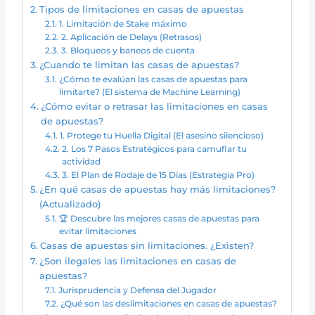
Tipos de limitaciones en casas de apuestas
1. Limitación de Stake máximo
2. Aplicación de Delays (Retrasos)
3. Bloqueos y baneos de cuenta
¿Cuando te limitan las casas de apuestas?
¿Cómo te evalúan las casas de apuestas para
limitarte? (El sistema de Machine Learning)
¿Cómo evitar o retrasar las limitaciones en casas
de apuestas?
1. Protege tu Huella Digital (El asesino silencioso)
2. Los 7 Pasos Estratégicos para camuflar tu
actividad
3. El Plan de Rodaje de 15 Días (Estrategia Pro)
¿En qué casas de apuestas hay más limitaciones?
(Actualizado)
🏆 Descubre las mejores casas de apuestas para
evitar limitaciones
Casas de apuestas sin limitaciones. ¿Existen?
¿Son ilegales las limitaciones en casas de
apuestas?
Jurisprudencia y Defensa del Jugador
¿Qué son las deslimitaciones en casas de apuestas?