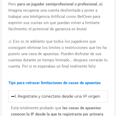
Pero
para un jugador semiprofesional o profesional, sí
.
Imagina recuperar una cuenta deslimitada y poner a
trabajar una Inteligencia Artificial como BetOven para
exprimir sus cuotas sin que puedan volver a limitarte
fácilmente; el potencial de ganancia es brutal.
⚠️ Eso sí, te adelanto que todos los jugadores que
consiguen eliminar los limites o restricciones que les ha
puesto una casa de apuestas. Pueden disfrutar de sus
cuentas durante un tiempo limitado… despues cerrarán tu
cuenta. Por si te esperabas un final realmente feliz.
Tips para retrasar limitaciones de casas de apuestas
1. Registrate y conectate desde una IP virgen
Está totalmente probado que
las casas de apuestas
conocen la IP desde la que te registraste por primera