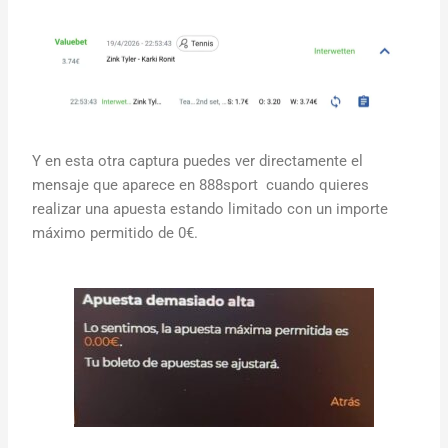
Y en esta otra captura puedes ver directamente el
mensaje que aparece en 888sport cuando quieres
realizar una apuesta estando limitado con un importe
máximo permitido de 0€.