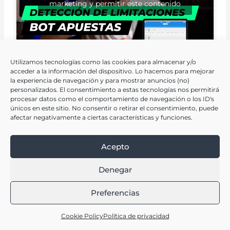
marketing y permitir este contenido
Utilizamos tecnologías como las cookies para almacenar y/o
Preguntas frecuentes
acceder a la información del dispositivo. Lo hacemos para mejorar
la experiencia de navegación y para mostrar anuncios (no)
personalizados. El consentimiento a estas tecnologías nos permitirá
¿Por qué realizan las casas de apuestas
procesar datos como el comportamiento de navegación o los ID's
limitaciones?
únicos en este sitio. No consentir o retirar el consentimiento, puede
afectar negativamente a ciertas características y funciones.
Es básicamente la
única forma que tienen de parar a
los apostadores profesionales
.
Acepto
No pueden echarlos legalmente
por lo que dificultan
Denegar
al máximo su trabajo, hasta que se hace inútil o
improductivo, ya sea por imposibilidad de realizar
Preferencias
apuestas, o por que estas son de muy pequeño valor,
impidiendo que se gane dinero
.
Cookie Policy
Política de privacidad