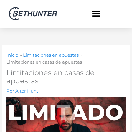
Ir
al
contenido
Inicio
Limitaciones en apuestas
Limitaciones en casas de apuestas
Limitaciones en casas de
apuestas
Por
Aitor Hunt