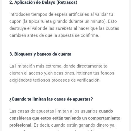
2. Aplicación de Delays (Retrasos)
Introducen tiempos de espera artificiales al validar tu
cupón (la típica ruleta girando durante un minuto). Esto
destruye el valor de las
surebets
al hacer que las cuotas
cambien antes de que la apuesta se confirme.
3. Bloqueos y baneos de cuenta
La limitación más extrema, donde directamente te
cierran el acceso y, en ocasiones, retienen tus fondos
exigiéndote tediosos procesos de verificación.
¿Cuando te limitan las casas de apuestas?
Las casas de apuestas limitan a los usuarios
cuando
consideran que estos están teniendo un comportamiento
profesiona
l. Es decir, cuando están ganando dinero ya,