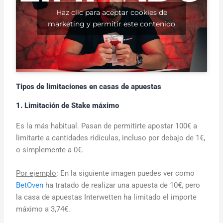
Haz clic para aceptar cookies de
marketing y permitir este contenido
Tipos de limitaciones en casas de apuestas
1. Limitación de Stake máximo
Es la más habitual. Pasan de permitirte apostar 100€ a
limitarte a cantidades ridículas, incluso por debajo de 1€,
o simplemente a 0€.
Por ejemplo
: En la siguiente imagen puedes ver como
BetOven
ha tratado de realizar una apuesta de 10€, pero
la casa de apuestas Interwetten ha limitado el importe
máximo a 3,74€.