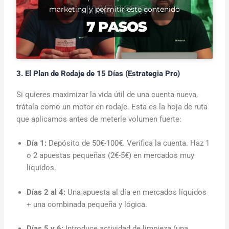
marketing y permitir este contenido
3. El Plan de Rodaje de 15 Días (Estrategia Pro)
Si quieres maximizar la vida útil de una cuenta nueva,
trátala como un motor en rodaje. Esta es la hoja de ruta
que aplicamos antes de meterle volumen fuerte:
Día 1:
Depósito de 50€-100€. Verifica la cuenta. Haz 1
o 2 apuestas pequeñas (2€-5€) en mercados muy
líquidos.
Días 2 al 4:
Una apuesta al día en mercados líquidos
+ una combinada pequeña y lógica.
Días 5 y 6:
Introduce actividad de limpieza (una