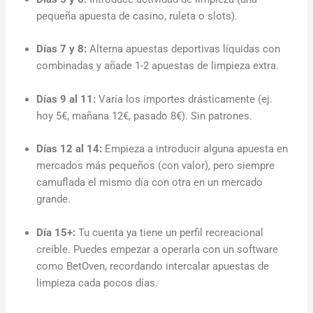
pequeña apuesta de casino, ruleta o slots).
Días 7 y 8:
Alterna apuestas deportivas líquidas con
combinadas y añade 1-2 apuestas de limpieza extra.
Días 9 al 11:
Varía los importes drásticamente (ej.
hoy 5€, mañana 12€, pasado 8€). Sin patrones.
Días 12 al 14:
Empieza a introducir alguna apuesta en
mercados más pequeños (con valor), pero siempre
camuflada el mismo día con otra en un mercado
grande.
Día 15+:
Tu cuenta ya tiene un perfil recreacional
creíble. Puedes empezar a operarla con un software
como BetOven, recordando intercalar apuestas de
limpieza cada pocos días.