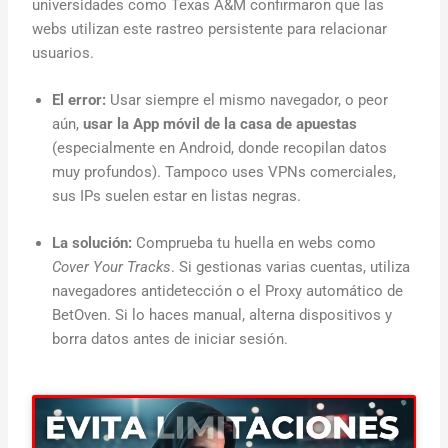
universidades como Texas A&M confirmaron que las
webs utilizan este rastreo persistente para relacionar
usuarios.
El error:
Usar siempre el mismo navegador, o peor
aún,
usar la App móvil de la casa de apuestas
(especialmente en Android, donde recopilan datos
muy profundos). Tampoco uses VPNs comerciales,
sus IPs suelen estar en listas negras.
La solución:
Comprueba tu huella en webs como
Cover Your Tracks
. Si gestionas varias cuentas, utiliza
navegadores antidetección o el Proxy automático de
BetOven. Si lo haces manual, alterna dispositivos y
borra datos antes de iniciar sesión.