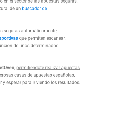
 en el sector de las apuestas seguras,
tural de un
buscador de
tas seguras automáticamente,
eportivas
que permiten escanear,
 función de unos determinados
etOven
,
permitiéndote realizar apuestas
erosas casas de apuestas españolas,
r y esperar para ir viendo los resultados.