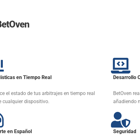
 BetOven
ísticas en Tiempo Real
Desarrollo 
e el estado de tus arbitrajes en tiempo real
BetOven rea
 cualquier dispositivo.
añadiendo m
rte en Español
Seguridad