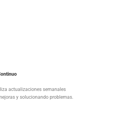
Continuo
liza actualizaciones semanales
ejoras y solucionando problemas.