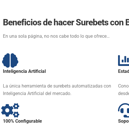
Beneficios de hacer Surebets con
En una sola página, no nos cabe todo lo que ofrece…
Inteligencia Artificial
Estad
La única herramienta de surebets automatizadas con
Conoc
Inteligencia Artificial del mercado.
desde
100% Configurable
Sopo