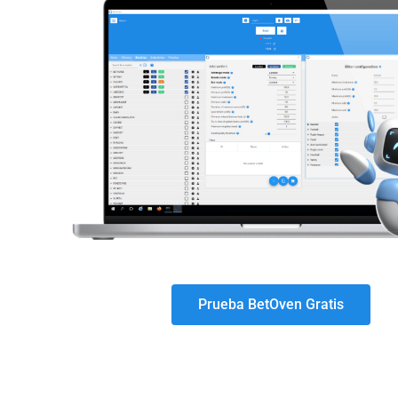
Prueba BetOven Gratis