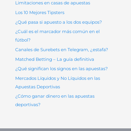
Limitaciones en casas de apuestas
Los 10 Mejores Tipsters
¿Qué pasa si apuesto a los dos equipos?
¿Cuál es el marcador más común en el
fútbol?
Canales de Surebets en Telegram, ¿estafa?
Matched Betting – La guía definitiva
¿Qué significan los signos en las apuestas?
Mercados Líquidos y No Líquidos en las
Apuestas Deportivas
¿Cómo ganar dinero en las apuestas
deportivas?