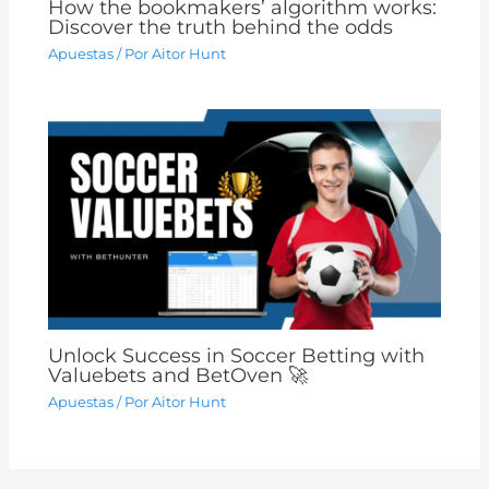
How the bookmakers’ algorithm works:
Discover the truth behind the odds
Apuestas
/ Por
Aitor Hunt
Unlock Success in Soccer Betting with
Valuebets and BetOven 🚀
Apuestas
/ Por
Aitor Hunt