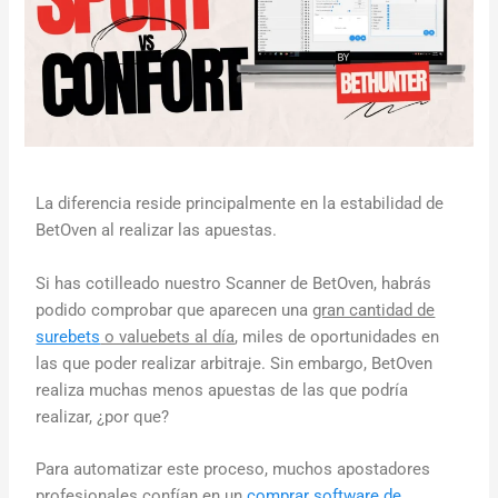
La diferencia reside principalmente en la estabilidad de
BetOven al realizar las apuestas.
Si has cotilleado nuestro Scanner de BetOven, habrás
podido comprobar que aparecen una
gran cantidad de
surebets
o valuebets al día
, miles de oportunidades en
las que poder realizar arbitraje. Sin embargo, BetOven
realiza muchas menos apuestas de las que podría
realizar, ¿por que?
Para automatizar este proceso, muchos apostadores
profesionales confían en un
comprar software de