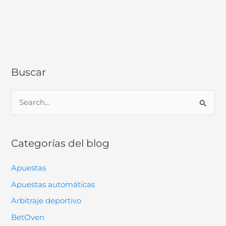
Buscar
B
u
s
Categorías del blog
c
a
Apuestas
r
Apuestas automáticas
p
Arbitraje deportivo
o
BetOven
r