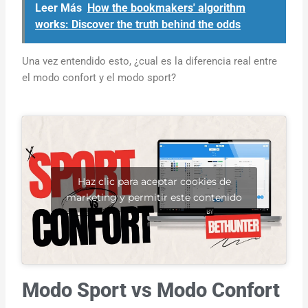
Leer Más
How the bookmakers' algorithm
works: Discover the truth behind the odds
Una vez entendido esto, ¿cual es la diferencia real entre
el modo confort y el modo sport?
Haz clic para aceptar cookies de
marketing y permitir este contenido
Modo Sport vs Modo Confort