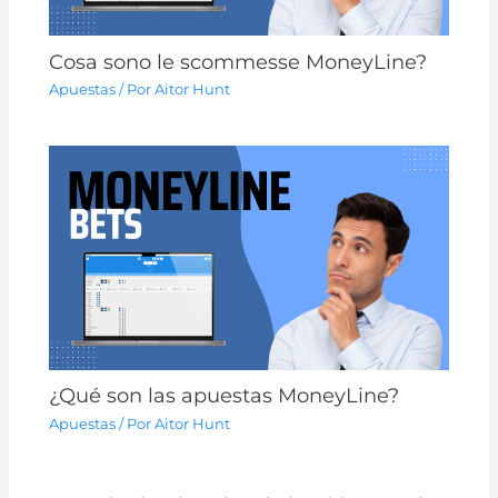
Cosa sono le scommesse MoneyLine?
Apuestas
/ Por
Aitor Hunt
¿Qué son las apuestas MoneyLine?
Apuestas
/ Por
Aitor Hunt