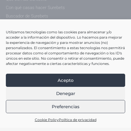
Con qué casas hacer Surebets
Buscador de Surebets
Canales de Surebets
Utilizamos tecnologías como las cookies para almacenar y/o
acceder a la información del dispositivo. Lo hacemos para mejorar
la experiencia de navegación y para mostrar anuncios (no)
Saber Más
personalizados. El consentimiento a estas tecnologías nos permitirá
procesar datos como el comportamiento de navegación o los ID's
Mejores Tipsters
únicos en este sitio. No consentir o retirar el consentimiento, puede
afectar negativamente a ciertas características y funciones.
Canales de Surebets
Ganar dinero con apuestas
Acepto
Eventos deportivos más vistos
Ranking de Bookies
Denegar
Preferencias
Cookie Policy
Política de privacidad