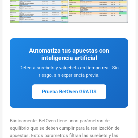
Automatiza tus apuestas con
inteligencia artificial
Detecta surebets y valuebets en tiempo real. Sin
riesgo, sin experiencia previa.
Prueba BetOven GRATIS
Básicamente, BetOven tiene unos parámetros de
equilibrio que se deben cumplir para la realización de
apuestas. Estos parámetros filtran las surebets y las