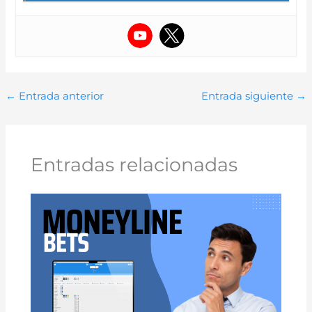
←
Entrada anterior
Entrada siguiente
→
Entradas relacionadas