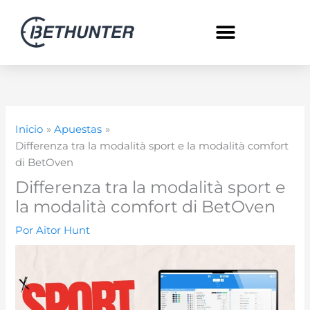
Ir
al
contenido
Inicio
Apuestas
Differenza tra la modalità sport e la modalità comfort
di BetOven
Differenza tra la modalità sport e
la modalità comfort di BetOven
Por
Aitor Hunt