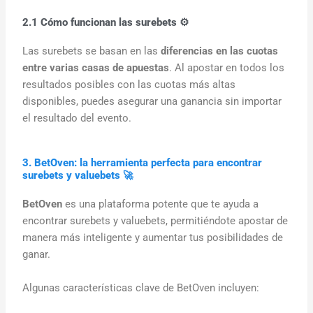
2.1 Cómo funcionan las surebets ⚙️
Las surebets se basan en las
diferencias en las cuotas
entre varias casas de apuestas
. Al apostar en todos los
resultados posibles con las cuotas más altas
disponibles, puedes asegurar una ganancia sin importar
el resultado del evento.
3. BetOven: la herramienta perfecta para encontrar
surebets y valuebets 🚀
BetOven
es una plataforma potente que te ayuda a
encontrar surebets y valuebets, permitiéndote apostar de
manera más inteligente y aumentar tus posibilidades de
ganar.
Algunas características clave de BetOven incluyen: