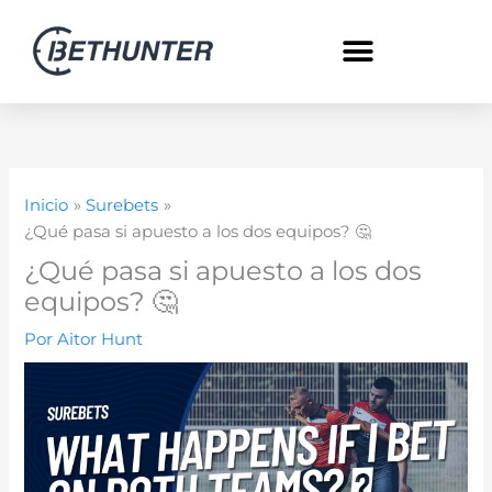
Ir
al
contenido
Inicio
Surebets
¿Qué pasa si apuesto a los dos equipos? 🤔
¿Qué pasa si apuesto a los dos
equipos? 🤔
Por
Aitor Hunt