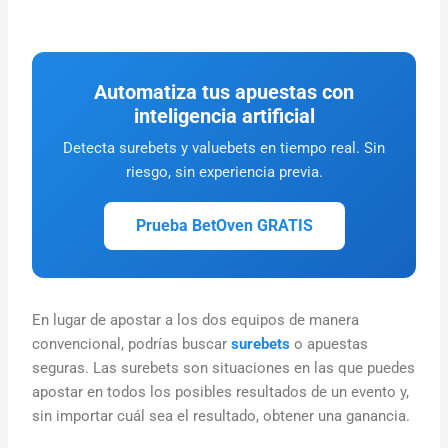
Automatiza tus apuestas con
inteligencia artificial
Detecta surebets y valuebets en tiempo real. Sin
riesgo, sin experiencia previa.
Prueba BetOven GRATIS
En lugar de apostar a los dos equipos de manera
convencional, podrías buscar
surebets
o apuestas
seguras. Las surebets son situaciones en las que puedes
apostar en todos los posibles resultados de un evento y,
sin importar cuál sea el resultado, obtener una ganancia.