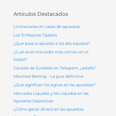
Artículos Destacados
Limitaciones en casas de apuestas
Los 10 Mejores Tipsters
¿Qué pasa si apuesto a los dos equipos?
¿Cuál es el marcador más común en el
fútbol?
Canales de Surebets en Telegram, ¿estafa?
Matched Betting – La guía definitiva
¿Qué significan los signos en las apuestas?
Mercados Líquidos y No Líquidos en las
Apuestas Deportivas
¿Cómo ganar dinero en las apuestas